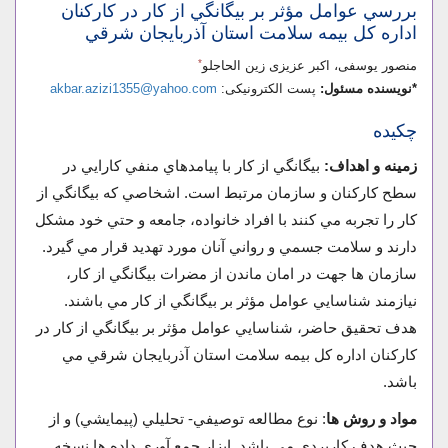
بررسي عوامل مؤثر بر بيگانگي از کار در کارکنان
اداره کل بيمه سلامت استان آذربايجان شرقي
*
منصور یوسفی، اکبر عزیزی زین الحاجلو
*نویسنده مسئول:
پست الکترونیکی:
akbar.azizi1355@yahoo.com
چکیده
زمينه و اهداف:
بيگانگي از کار با پيامدهاي منفي كارايي در
سطح كاركنان و سازمان مرتبط است. اشخاصي كه بيگانگي از
کار را تجربه مي كنند با افراد خانواده، جامعه و حتي خود مشكل
دارند و سلامت جسمي و رواني آنان مورد تهديد قرار مي گيرد.
سازمان ها جهت در امان ماندن از مضرات بيگانگي از کار،
نيازمند شناسايي عوامل مؤثر بر بيگانگي از کار مي باشند.
هدف تحقيق حاضر، شناسايي عوامل مؤثر بر بيگانگي از کار در
کارکنان اداره کل بيمه سلامت استان آذربايجان شرقي مي
باشد.
مواد و روش ها
: نوع مطالعه توصيفي- تحليلي (پيمايشي) و از
حيث هدف کاربردي مي باشد. ابزار جمع آوري داده ها نسخه