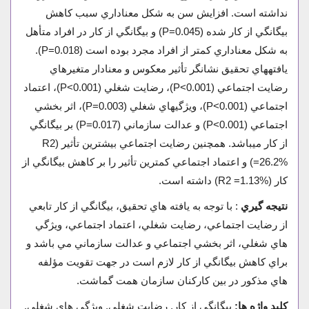
نداشته است. افزايش سن به شکل معناداري سبب کاهش
بيگانگي از کار شده (P=0.045) و بيگانگي از کار در افراد متأهل
به شکل معناداري کمتر از افراد مجرد بوده است (P=0.018).
يافته­هاي تحقيق نشانگر تأثير معکوس و معنادار متغيرهاي
رضايت اجتماعي (P<0.001)، رضايت شغلي (P<0.001)، اعتماد
اجتماعي (P<0.001)، ويژگيهاي شغلي (P=0.003)، اثر بخشي
اجتماعي (P<0.001) و عدالت سازماني (P=0.017) بر بيگانگي
از کار مي­باشد. همچنين رضايت اجتماعي بيشترين تأثير (R2
=26.2%) و اعتماد اجتماعي کمترين تأثير را بر کاهش بيگانگي از
کار (R2 =1.13%) داشته است.
نتيجه گيري
: با توجه به يافته هاي تحقيق، بيگانگي از کار تابعي
از رضايت اجتماعي، رضايت شغلي، اعتماد اجتماعي، ويژگي
هاي شغلي، اثر بخشي اجتماعي و عدالت سازماني مي باشد و
براي کاهش بيگانگي از کار لازم است در جهت تقويت مؤلفه
هاي مذکور در بين کارکنان سازمان همت گماشت.
کلید واژه ها:
بیگانگی از کار, رضایت شغلی, ويژگي هاي شغلي,