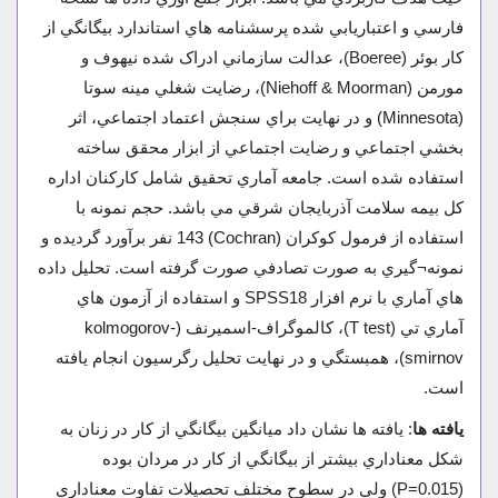
فارسي و اعتباريابي شده پرسشنامه هاي استاندارد بيگانگي از
کار بوئر (Boeree)، عدالت سازماني ادراک شده نيهوف و
مورمن (Niehoff & Moorman)، رضايت شغلي مينه سوتا
(Minnesota) و در نهايت براي سنجش اعتماد اجتماعي، اثر
بخشي اجتماعي و رضايت اجتماعي از ابزار محقق ساخته
استفاده شده است. جامعه آماري تحقيق شامل کارکنان اداره
کل بيمه سلامت آذربايجان شرقي مي باشد. حجم نمونه با
استفاده از فرمول کوکران (Cochran) 143 نفر برآورد گرديده و
نمونه¬گيري به صورت تصادفي صورت گرفته است. تحليل داده
هاي آماري با نرم افزار SPSS18 و استفاده از آزمون هاي
آماري تي (T test)، کالموگراف-اسميرنف (kolmogorov-
smirnov)، همبستگي و در نهايت تحليل رگرسيون انجام يافته
است.
يافته ها
: يافته­ ها نشان داد ميانگين بيگانگي از کار در زنان به
شکل معناداري بيشتر از بيگانگي از کار در مردان بوده
(P=0.015) ولي در سطوح مختلف تحصيلات تفاوت معناداري