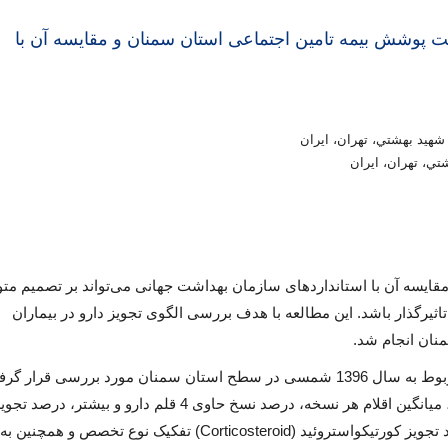
حت پوشش بيمه تامين اجتماعی استان سمنان و مقايسه آن با
يد بهشتي، تهران، ايران
ي، تهران، ايران
مقایسه آن با استانداردهای سازمان بهداشت جهانی می‌تواند بر تصمیم متو
یرگذار باشد. این مطالعه با هدف بررسی الگوی تجویز دارو در بیماران
نان انجام شد.
: در این مطالعه، تعداد952.712 نسخه مربوط به سال 1396 شمسی در سطح استان سمنان مورد بررسی قرار
شاخص‌های تجویز دارو شامل میانگین قیمت هر نسخه، میانگین اقلام هر نسخه، درصد نسخ حاوی 4 قلم دارو و بیشتر، درصد ت
آنتی‌بیوتیک در نسخ، درصد تجویز داروی تزریقی و درصد تجویز کورتیکواستروئید (Corticosteroid) تفکیک نوع تخصص و همچنین به