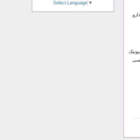
Select Language
▼
خ حاوی 4 قلم و بیشتر دارو
ی، (Polypharmacy) تجویز آنتی‌بیوتیک
یسی