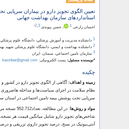
تعيين الگوی تجويز دارو در بيماران سرپايی ت
استانداردهای سازمان بهداشت جهانی
2
,
3
1
*
احسان زارعی
، حسن پیوندی
1
دانشکده مديريت و آموزش پزشکي، دانشگاه علوم پزشکي شه
2
دانشکده بهداشت و ايمني، دانشگاه علوم پزشکي شهيد بهشت
3
سازمان تامين اجتماعي، سمنان، ايران
*نویسنده مسئول:
پست الکترونیکی:
kasinbar@gmail.com
چکیده
زمینه و اهداف:
آگاهی از الگوی تجویز دارو در کشور و 
نظام سلامت در اجرای سیاست‌ها و مداخله هاضروری تاث
سرپایی تحت پوشش بیمه تامین اجتماعی در استان سم
مواد و روش‌ها