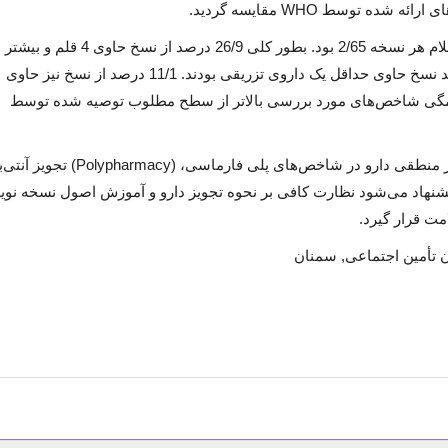
ه توسط WHO مقایسه گردید.
میانگین قیمت نسخ 254.377 ریال و میانگین اقلام هر نسخه 2/65 بود. بطور کلی 26/9 درصد از نس
بودند. 55 درصد از نسخه‌ها حاوی آنتی‌بیوتیک و 29 درصد نسخ حاوی حداقل یک داروی تزریقی بودند. 11/1 درصد از نسخ نیز حاوی
Cortic) سیستمیک بودند. همگی شاخص‌های مورد بررسی بالاتر از سطح مطلوب توصیه شده توسط
: این مطالعه نشان داد شواهدی از تجویز غیر منطقی دارو در شاخص‌های پلی فارماس
یشنهاد می‌شود نظارت کافی بر نحوه تجویز دارو و آموزش اصول نسخه نو
ت قرار گیرد.
 تأمین اجتماعی, سمنان