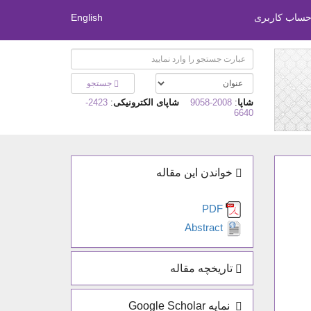
 حساب کاربری
English
جستجو
شاپا
:
2008-9058
شاپای الکترونیکی
:
2423-
6640
خواندن این مقاله
PDF
Abstract
تاریخچه مقاله
نمایه Google Scholar