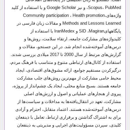
Scopus، PubMed، و نیز Google Scholar و با استفاده از کلید
واژه‌هایCommunity participation ، Health promotion،
Methods and Lessons Learned و مقالات زبان فارسی در
پایگاههایSID ،Magiran و IranMedex با استفاده از
کلیدواژه‌های مشارکت جامعه، ارتقاء سلامت، روش‌ها و
درس‌های آموخته‌شده انجام شد. در این جستجو، مقالات و
گزارش‌های مرتبط از سال 2000 تا 2017 میلادی بررسی شدند.
استفاده از کانال‌های ارتباطی متنوع و متناسب با فرهنگ مردم،
درگیرکردن مستقیم جوامع، ارائه مشوق‌های اقتصادی، ایجاد
محیط حامی مشارکت از مهم‌ترین روش‌های جلب مشارکت
جامعه هستند. بسیج منابع محلی، ایجاد یک چشم‌انداز از پروژه،
پیروی از هنجارهای عملیاتی و اصول و ارزش‌های اصلی
مشارکت، تعهد در انتقال‌یافته‌ها به مداخلات و سیاست‌ها از
درس‌های آموخته‌شده هستند. اعتماد متقابل، احترام و آزادی
برای به اشتراک گذاشتن و برقراری ارتباط، تعامل با ذینفعان
کلیدی، سپردن مسؤولیت‌های اجرایی و مدیریتی به ذینفعان