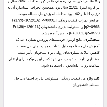
یافته‌ها.
میانگین سنی آزمودنی ها در گروه مداخله 20/61 سال و
در گروه کنترل 21/21 سال بود. همچنین انحراف استاندارد آن به
ترتیب 1/14 و 1/62 بود. مداخله آموزش حل مساله موجب
افزایش نمرات کیفیت زندگی [F(1,39)=1052/192, P<0/001,
ƞ2=0/966] و مسئولیت‌پذیری دانشجویان [F(1,39)=126/111,
P<0/001, ƞ2=0/773] در پس آزمون شد.
نتیجه‌گیری.
نتایج آزمون فرضیه‌های پژوهش نشان دادند که
آموزش حل مسئله به دلیل شناخت مهارت‌های حل مسئله،
کاهش ابتلا به بیماری‌های روانی بر دانشجویان تأثیر مثبت
معناداری دارد. لذا توصیه می‌شود که از این رویکرد برای ارتقای
سلامت روانی دانشجویان استفاده شود.
کلید واژه ها:
کیفیت زندگی, مسئولیت پذیری اجتماعی, حل
مسئله, دانشجویان