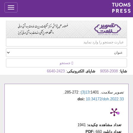
جستجو
شاپا
:
2008-9058
شاپای الکترونیکی
:
2423-6640
تصویر سلامت
. 1401؛
13(3)
: 272-285.
doi:
10.34172/doh.2022.33
تعداد مشاهده چکیده:
1941
تعداد دانلود PDF:
660