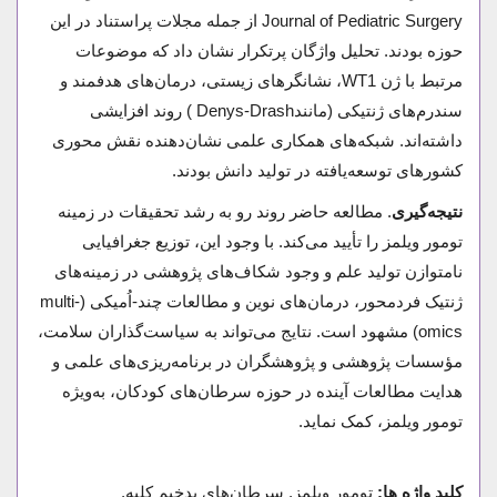
Journal of Pediatric Surgery از جمله مجلات پراستناد در این
حوزه بودند. تحلیل واژگان پرتکرار نشان داد که موضوعات
مرتبط با ژن WT1، نشانگرهای زیستی، درمان‌های هدفمند و
سندرم‌های ژنتیکی (مانندDenys-Drash ) روند افزایشی
داشته‌اند. شبکه‌های همکاری علمی نشان‌دهنده نقش محوری
کشورهای توسعه‌یافته در تولید دانش بودند.
نتیجه‌گیری
. مطالعه حاضر روند رو به رشد تحقیقات در زمینه
تومور ویلمز را تأیید می‌کند. با وجود این، توزیع جغرافیایی
نامتوازن تولید علم و وجود شکاف‌های پژوهشی در زمینه‌های
ژنتیک فردمحور، درمان‌های نوین و مطالعات چند-اُمیکی (multi-
omics) مشهود است. نتایج می‌تواند به سیاست‌گذاران سلامت،
مؤسسات پژوهشی و پژوهشگران در برنامه‌ریزی‌های علمی و
هدایت مطالعات آینده در حوزه سرطان‌های کودکان، به‌ویژه
تومور ویلمز، کمک نماید.
کلید واژه ها:
تومور ویلمز, سرطان‌های بدخیم کلیه,