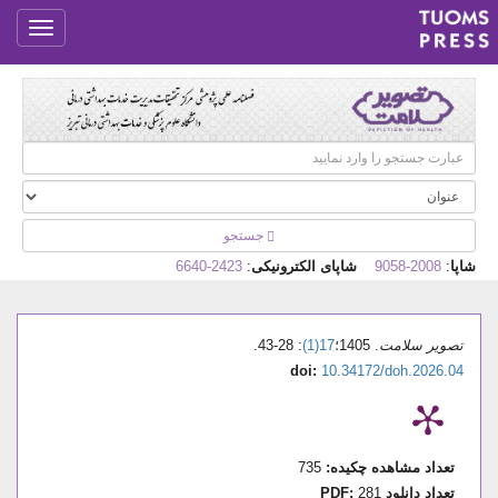
جستجو
شاپا
:
2008-9058
شاپای الکترونیکی
:
2423-6640
تصویر سلامت
. 1405؛
17(1)
: 28-43.
doi:
10.34172/doh.2026.04
تعداد مشاهده چکیده:
735
تعداد دانلود PDF:
281